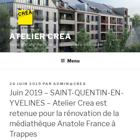
Aller
au
contenu
principal
ATELIER CREA
Société d'architecture et architecture intérieure
Menu
PUBLIÉ
26 JUIN 2019
PAR
ADMIN@CREA
LE
Juin 2019 – SAINT-QUENTIN-EN-
YVELINES – Atelier Crea est
retenue pour la rénovation de la
médiathèque Anatole France à
Trappes