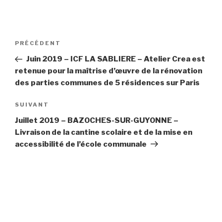
Navigation
Article
PRÉCÉDENT
de
précédent
Juin 2019 – ICF LA SABLIERE – Atelier Crea est
l’article
retenue pour la maîtrise d’œuvre de la rénovation
des parties communes de 5 résidences sur Paris
Article
SUIVANT
suivant
Juillet 2019 – BAZOCHES-SUR-GUYONNE –
Livraison de la cantine scolaire et de la mise en
accessibilité de l’école communale