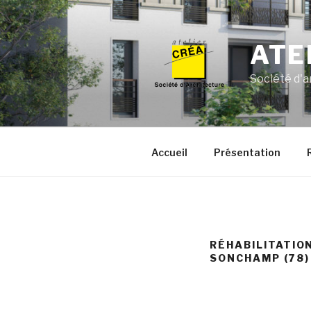
Aller
au
contenu
ATE
principal
Société d'a
Accueil
Présentation
RÉHABILITATIO
SONCHAMP (78)